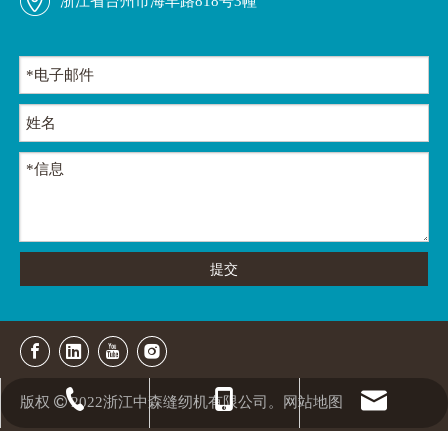
浙江省台州市海丰路818号3幢
提交
版权

2022浙江中森缝纫机有限公司。
网站地图
+86 137-3661-7688
+86-576-82735000
zusun@zusun.com