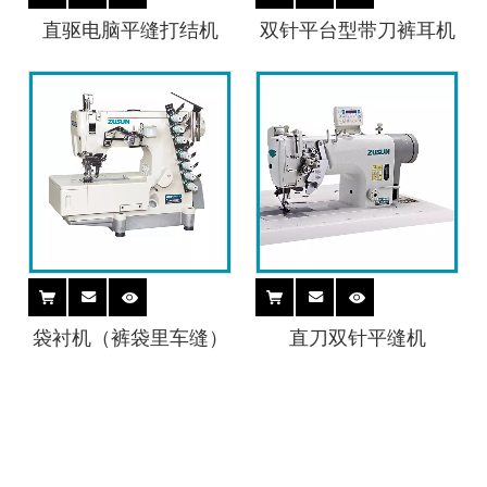
直驱电脑平缝打结机
双针平台型带刀裤耳机
袋衬机（裤袋里车缝）
直刀双针平缝机