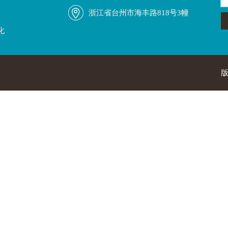
浙江省台州市海丰路818号3幢
化