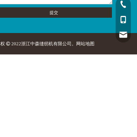
+86-576-
提交
+86 137-
zusun@z
版权

2022浙江中森缝纫机有限公司。
网站地图